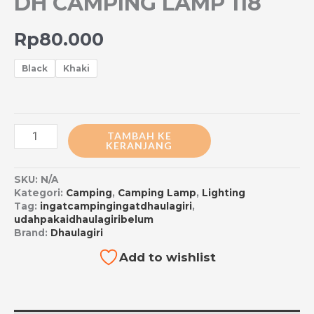
DH CAMPING LAMP 118
Rp
80.000
Black
Khaki
TAMBAH KE
KERANJANG
SKU:
N/A
Kategori:
Camping
,
Camping Lamp
,
Lighting
Tag:
ingatcampingingatdhaulagiri
,
udahpakaidhaulagiribelum
Brand:
Dhaulagiri
Add to wishlist