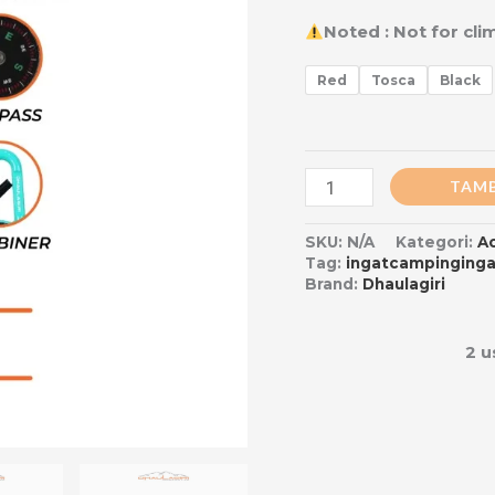
Noted : Not for cl
Red
Tosca
Black
TAMB
SKU:
N/A
Kategori:
A
Tag:
ingatcampinginga
Brand:
Dhaulagiri
2 u