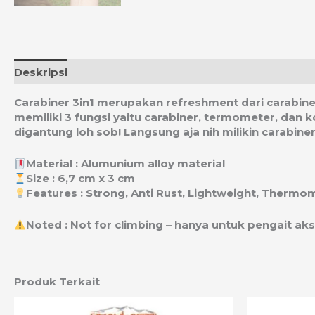
Deskripsi
Informasi Tambahan
Ulasan (0)
Estim
Carabiner 3in1 merupakan refreshment dari carabiner
memiliki 3 fungsi yaitu carabiner, termometer, dan k
digantung loh sob! Langsung aja nih milikin carabine
Material : Alumunium alloy material
Size : 6,7 cm x 3 cm
Features : Strong, Anti Rust, Lightweight, Thermo
Noted : Not for climbing – hanya untuk pengait ak
Produk Terkait