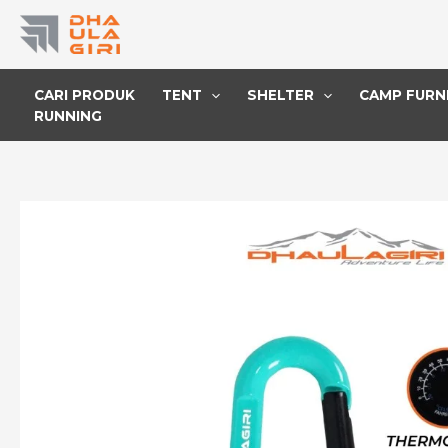
Lewati
ke
konten
CARI PRODUK
TENT
SHELTER
CAMP FURN
RUNNING