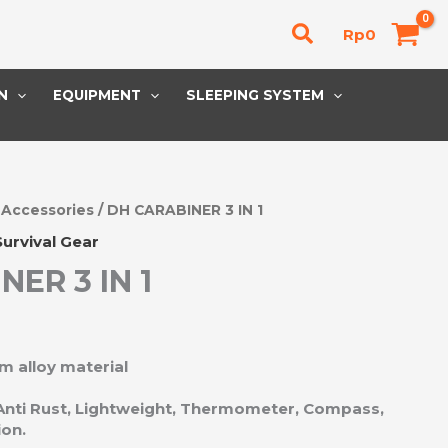
Cari
Rp
0
N
EQUIPMENT
SLEEPING SYSTEM
/
Accessories
/ DH CARABINER 3 IN 1
Survival Gear
ER 3 IN 1
m alloy material
m
 Anti Rust, Lightweight, Thermometer, Compass,
ion.