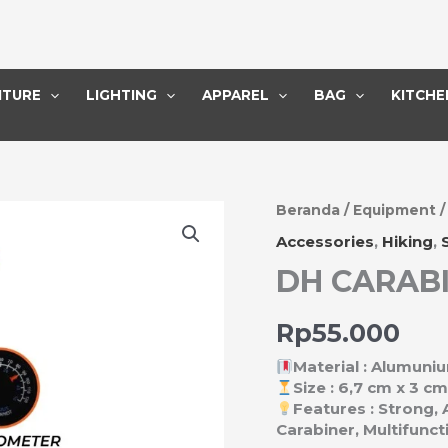
ITURE
LIGHTING
APPAREL
BAG
KITCHE
Kuantitas
Beranda
/
Equipment
DH
Accessories
,
Hiking
,
CARABINER
DH CARABIN
3
IN
1
Rp
55.000
Material : Alumuniu
Size : 6,7 cm x 3 c
Features : Strong,
Carabiner, Multifunct