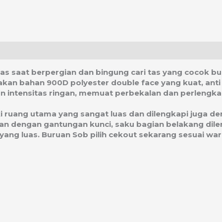
asi Ongkos Kirim
was saat berpergian dan bingung cari tas yang cocok b
akan bahan 900D polyester double face yang kuat, anti
an intensitas ringan, memuat perbekalan dan perlengk
iki ruang utama yang sangat luas dan dilengkapi juga 
n dengan gantungan kunci, saku bagian belakang dileng
ng luas. Buruan Sob pilih cekout sekarang sesuai war