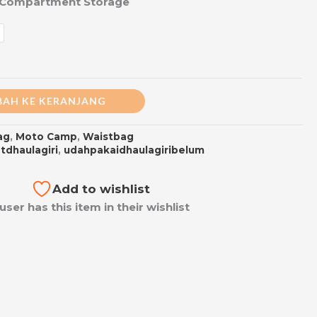
 6 Compartment Storage
AH KE KERANJANG
ag
,
Moto Camp
,
Waistbag
tdhaulagiri
,
udahpakaidhaulagiribelum
Add to wishlist
 user has this item in their wishlist