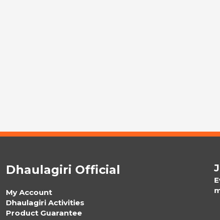
J
Dhaulagiri Official
E
m
My Account
Dhaulagiri Activities
Product Guarantee