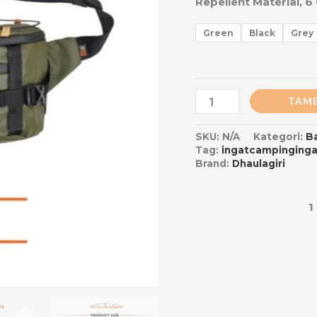
Repellent Material,
Green
Black
Grey
TAMB
SKU:
N/A
Kategori:
B
Tag:
ingatcampinginga
Brand:
Dhaulagiri
1