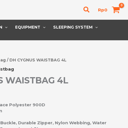
Cari
Rp
0
N
EQUIPMENT
SLEEPING SYSTEM
bag
/ DH CYGNUS WAISTBAG 4L
istbag
S WAISTBAG 4L
Face Polyester 900D
cm
 Buckle, Durable Zipper, Nylon Webbing, Water