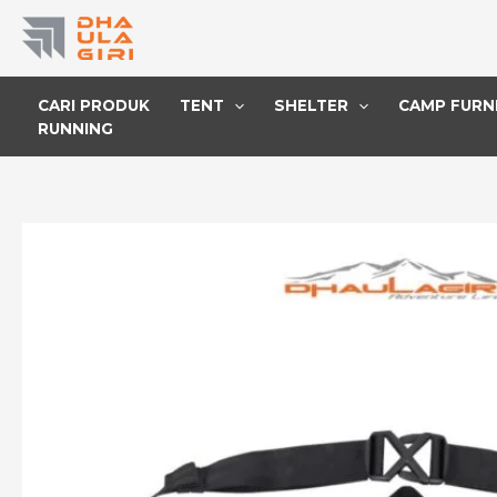
Lewati
ke
konten
CARI PRODUK
TENT
SHELTER
CAMP FURN
RUNNING