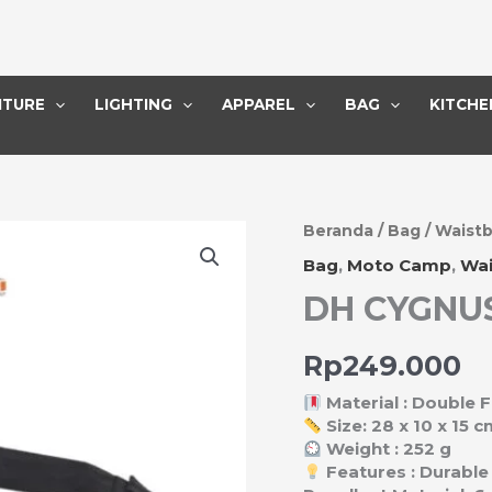
ITURE
LIGHTING
APPAREL
BAG
KITCHE
Kuantitas
Beranda
/
Bag
/
Waist
DH
Bag
,
Moto Camp
,
Wa
CYGNUS
DH CYGNU
WAISTBAG
4L
Rp
249.000
Material : Double 
Size: 28 x 10 x 15 
Weight : 252 g
Features : Durable