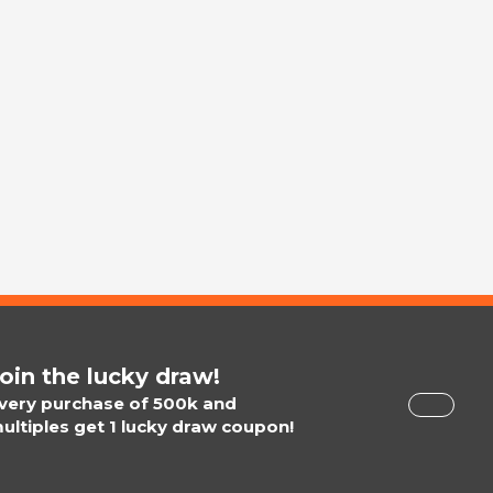
oin the lucky draw!
very purchase of 500k and
ultiples get 1 lucky draw coupon!