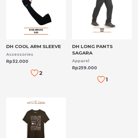
DH COOL ARM SLEEVE
DH LONG PANTS
SAGARA
Accessories
Apparel
Rp
32.000
Rp
259.000
2
1