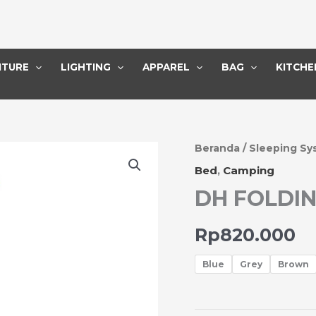
ITURE
LIGHTING
APPAREL
BAG
KITCHE
Kuantitas
Beranda
/
Sleeping Sy
DH
Bed
,
Camping
FOLDING
DH FOLDIN
BED
PILLOW
+
Rp
820.000
POCKET
Blue
Grey
Brown