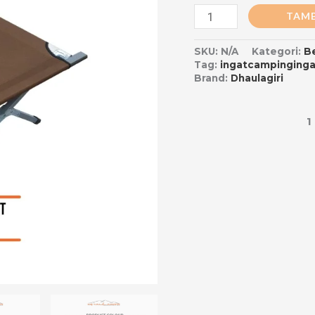
TAMB
SKU:
N/A
Kategori:
B
Tag:
ingatcampinginga
Brand:
Dhaulagiri
1