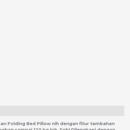
an Folding Bed Pillow nih dengan fitur tambahan
 beban sampai 120 kg loh, Sob! Dilengkapi dengan