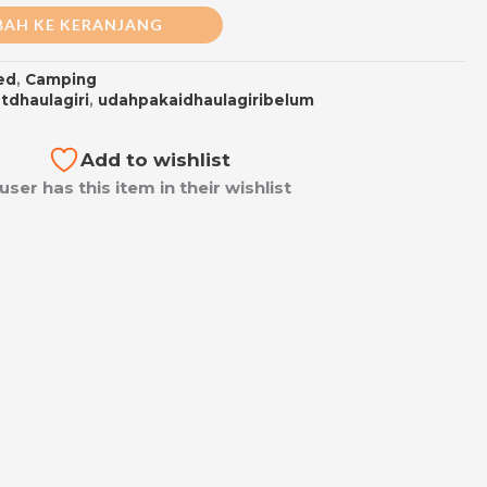
AH KE KERANJANG
ed
,
Camping
tdhaulagiri
,
udahpakaidhaulagiribelum
Add to wishlist
 user has this item in their wishlist