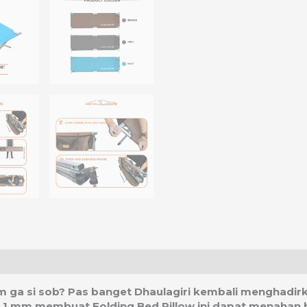
asi Ongkos Kirim
am ga si sob? Pas banget Dhaulagiri kembali menghadirk
bal 1 mm membuat Folding Bed Pillow ini dapat menahan