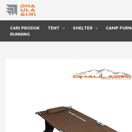
Lewati
ke
konten
CARI PRODUK
TENT
SHELTER
CAMP FURN
RUNNING