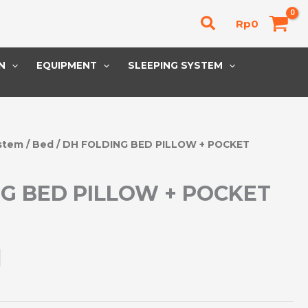
Cari
Rp
0
N
EQUIPMENT
SLEEPING SYSTEM
stem
/
Bed
/ DH FOLDING BED PILLOW + POCKET
G BED PILLOW + POCKET