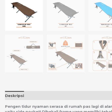
Deskripsi
Informasi Tambahan
Ulasan (0)
Estim
Pengen tidur nyaman serasa di rumah pas lagi di al
yaitu side pocket! Dibekali frame yang memiliki te