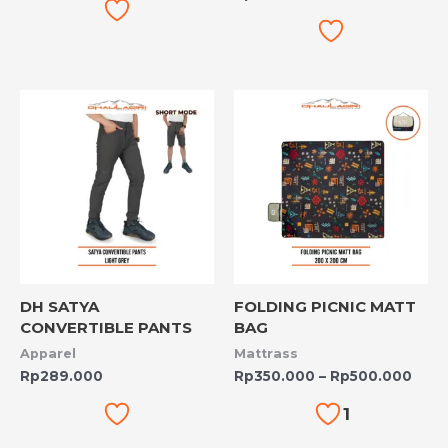
Rent
harg
Rp35
hing
Rp50
DH SATYA
FOLDING PICNIC MATT
CONVERTIBLE PANTS
BAG
Apparel
Mattrass
Rp
289.000
Rp
350.000
–
Rp
500.000
1