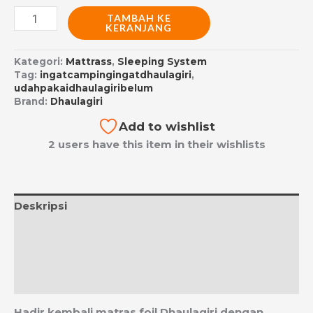
TAMBAH KE
KERANJANG
Kategori:
Mattrass
,
Sleeping System
Tag:
ingatcampingingatdhaulagiri
,
udahpakaidhaulagiribelum
Brand:
Dhaulagiri
Add to wishlist
2 users have this item in their wishlists
Deskripsi
Informasi Tambahan
Ulasan (0)
Estimasi Ongkos Kirim
Hadir kembali matras foil Dhaulagiri dengan