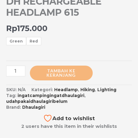
DH RECHARGEABLE
HEADLAMP 615
Rp
175.000
Green
Red
TAMBAH KE
KERANJANG
SKU:
N/A
Kategori:
Headlamp
,
Hiking
,
Lighting
Tag:
ingatcampingingatdhaulagiri
,
udahpakaidhaulagiribelum
Brand:
Dhaulagiri
Add to wishlist
2 users have this item in their wishlists