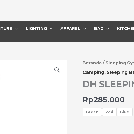
ITURE
LIGHTING
APPAREL
BAG
KITCHE
Kuantitas
Beranda
/
Sleeping Sy
DH
Camping
,
Sleeping B
SLEEPING
DH SLEEPI
BAG
DREAM
OZ
Rp
285.000
700
Green
Red
Blue