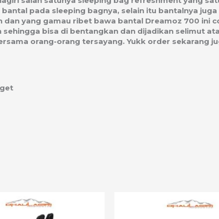
ulagiri salah satunya sleeping bag refreshment yang sat
 bantal pada sleeping bagnya, selain itu bantalnya jug
an dan yang gamau ribet bawa bantal Dreamoz 700 ini 
sehingga bisa di bentangkan dan dijadikan selimut ata
ersama orang-orang tersayang. Yukk order sekarang ju
yget