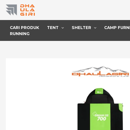
Lewati
ke
konten
CARI PRODUK
TENT
SHELTER
CAMP FURN
RUNNING