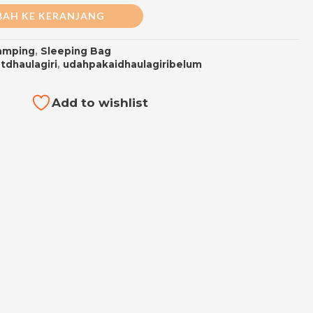
AH KE KERANJANG
amping
,
Sleeping Bag
tdhaulagiri
,
udahpakaidhaulagiribelum
Add to wishlist