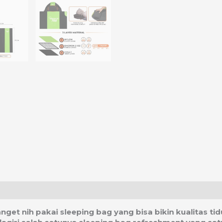
asi Ongkos Kirim
anget nih pakai sleeping bag yang bisa bikin kualitas ti