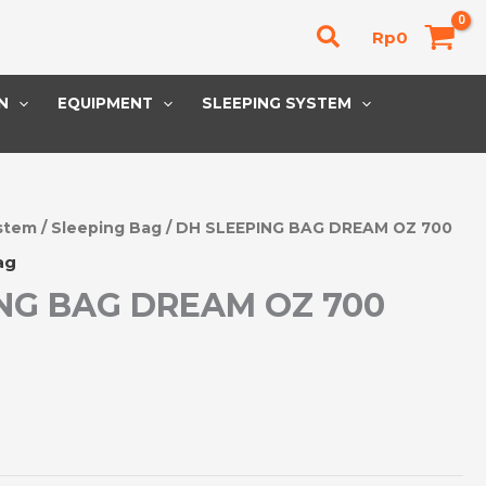
Cari
Rp
0
N
EQUIPMENT
SLEEPING SYSTEM
stem
/
Sleeping Bag
/ DH SLEEPING BAG DREAM OZ 700
ag
NG BAG DREAM OZ 700