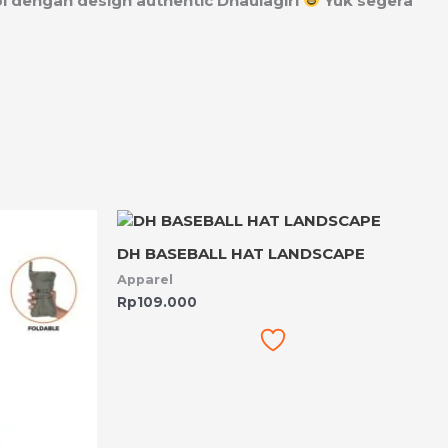
i dengan design authentic Dhaulagiri
Yuk segera
DH BASEBALL HAT LANDSCAPE
Apparel
Rp
109.000