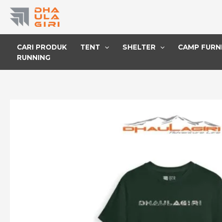
Lewati
ke
konten
CARI PRODUK
TENT
SHELTER
CAMP FURN
RUNNING