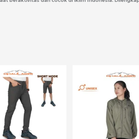
beraktivitas dan cocok di iklim Indonesia. Dilengkap