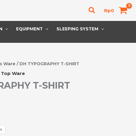
Cari
Rp
0
N
EQUIPMENT
SLEEPING SYSTEM
p Ware
/ DH TYPOGRAPHY T-SHIRT
,
Top Ware
RAPHY T-SHIRT
n