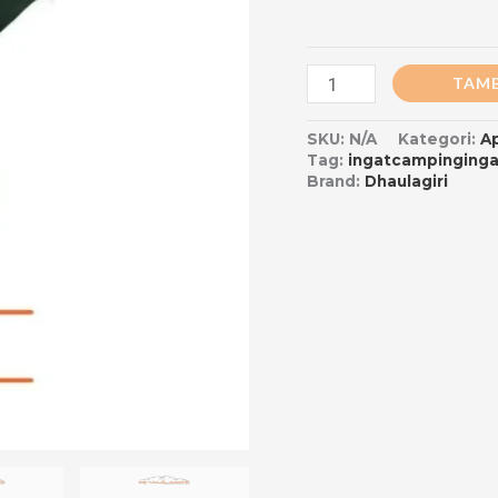
TAMB
SKU:
N/A
Kategori:
A
Tag:
ingatcampinginga
Brand:
Dhaulagiri