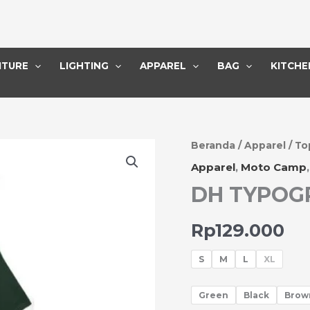
ITURE
LIGHTING
APPAREL
BAG
KITCHE
Kuantitas
Beranda
/
Apparel
/
To
DH
Apparel
,
Moto Camp
TYPOGRAPHY
DH TYPOG
T-
SHIRT
Rp
129.000
S
M
L
XL
Green
Black
Brow