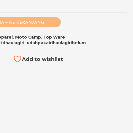
AH KE KERANJANG
pparel
,
Moto Camp
,
Top Ware
tdhaulagiri
,
udahpakaidhaulagiribelum
Add to wishlist