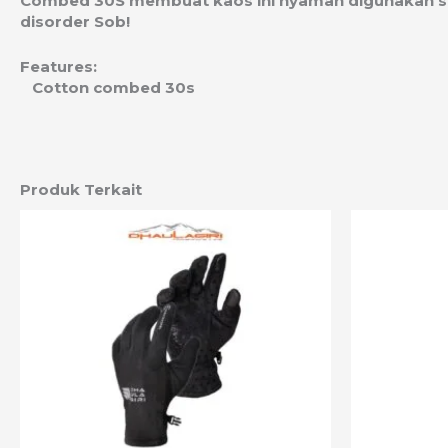
Combed 30S membuat kaos ini nyaman digunakan saat 
disorder Sob!
Features:
Cotton combed 30s
Produk Terkait