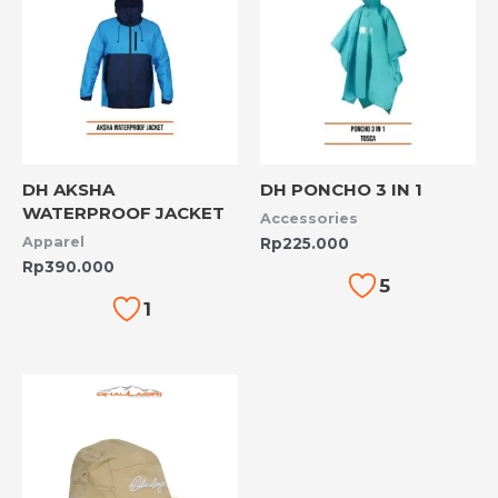
DH AKSHA
DH PONCHO 3 IN 1
WATERPROOF JACKET
Accessories
Apparel
Rp
225.000
Rp
390.000
5
1