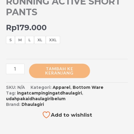
RUNNING ACTIVE SHORT
PANTS
Rp
179.000
S
M
L
XL
XXL
TAMBAH KE
KERANJANG
SKU:
N/A
Kategori:
Apparel
,
Bottom Ware
Tag:
ingatcampingingatdhaulagiri
,
udahpakaidhaulagiribelum
Brand:
Dhaulagiri
Add to wishlist