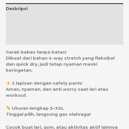
Deskripsi
Informasi Tambahan
Ulasan (0)
Estimasi Ongkos Kirim
Gerak bebas tanpa batas!
Dibuat dari bahan 4-way stretch yang fleksibel
dan quick dry, jadi tetap nyaman meski
keringetan.
2 lapisan dengan safety pants
Aman, nyaman, dan anti worry saat lari atau
workout.
Ukuran lengkap S–XXL
Tinggal pilih, langsung gas olahraga!
Cocok buat lari, gym, atau aktivitas aktif lainnya