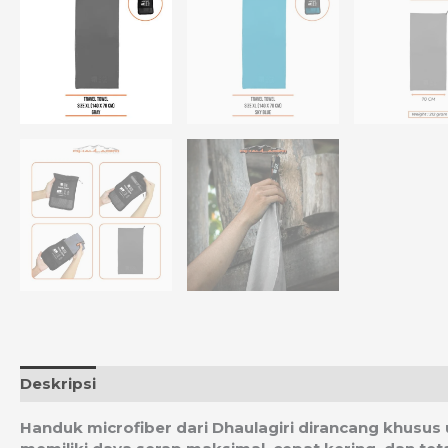
Deskripsi
Informasi Tambahan
Ulasan (0)
Estim
Handuk microfiber dari Dhaulagiri dirancang khusus 