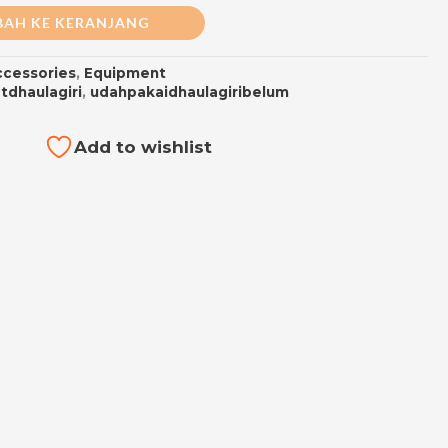
AH KE KERANJANG
ccessories
,
Equipment
tdhaulagiri
,
udahpakaidhaulagiribelum
Add to wishlist