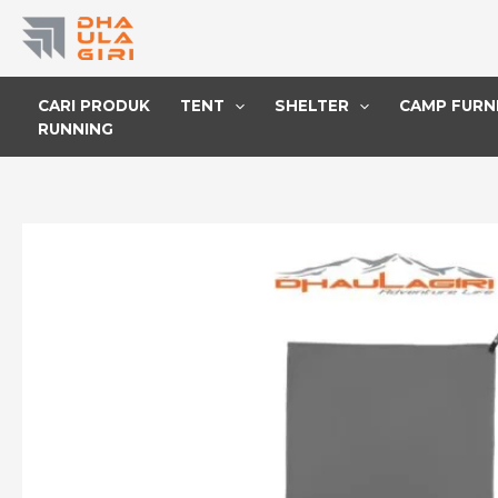
Lewati
ke
konten
CARI PRODUK
TENT
SHELTER
CAMP FURN
RUNNING