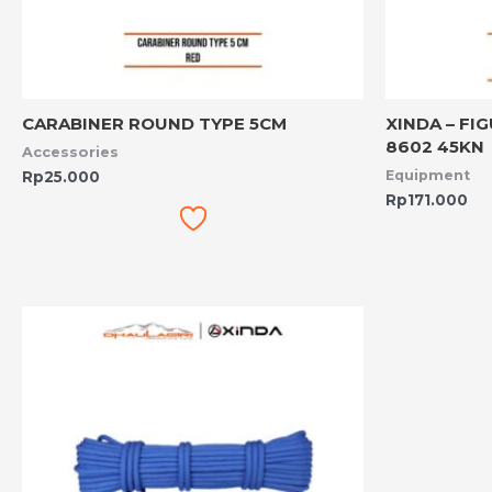
CARABINER ROUND TYPE 5CM
XINDA – FI
8602 45KN
Accessories
Equipment
Rp
25.000
Rp
171.000
Rentang
harga:
Rp249.000
hingga
Rp435.000