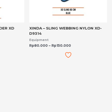
NDER XD
XINDA – SLING WEBBING NYLON XD-
D9314
Equipment
Rp
80.000
–
Rp
150.000