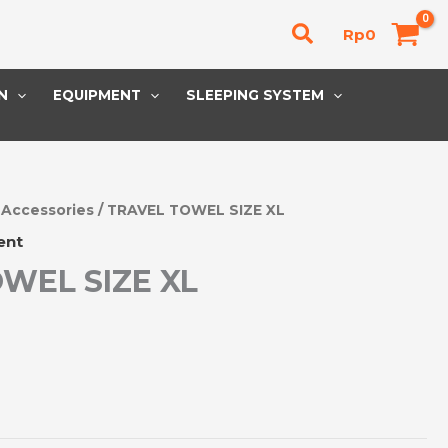
Cari
Rp
0
N
EQUIPMENT
SLEEPING SYSTEM
/
Accessories
/ TRAVEL TOWEL SIZE XL
ent
WEL SIZE XL