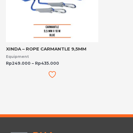
XINDA – ROPE CARMANTLE 9,5MM
Equipment
Rp
249.000
–
Rp
435.000