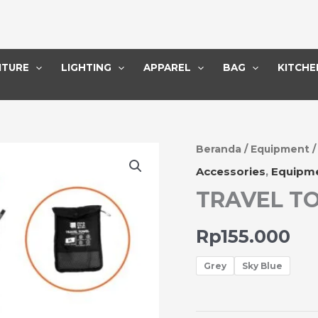
ITURE
LIGHTING
APPAREL
BAG
KITCHE
Kuantitas
Beranda
/
Equipment
TRAVEL
Accessories
,
Equipm
TOWEL
TRAVEL TO
SIZE
XL
Rp
155.000
Grey
Sky Blue