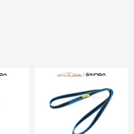
Rentang
harga:
Rp80.000
hingga
Rp150.000