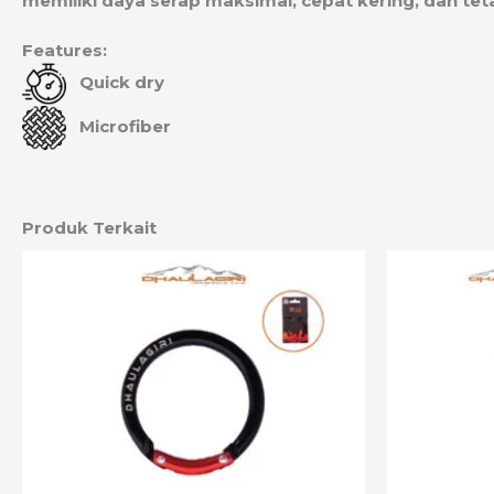
memiliki daya serap maksimal, cepat kering, dan teta
Features:
Quick dry
Microfiber
Produk Terkait