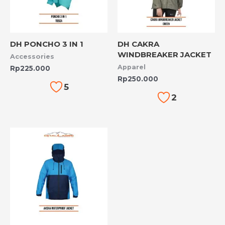
DH PONCHO 3 IN 1
DH CAKRA
WINDBREAKER JACKET
Accessories
Apparel
Rp
225.000
Rp
250.000
5
2