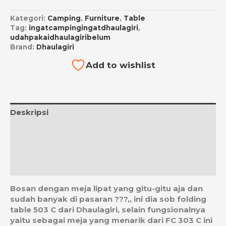
Kategori:
Camping
,
Furniture
,
Table
Tag:
ingatcampingingatdhaulagiri
,
udahpakaidhaulagiribelum
Brand:
Dhaulagiri
Add to wishlist
Deskripsi
Informasi Tambahan
Ulasan (0)
Estimasi Ongkos Kirim
Bosan dengan meja lipat yang gitu-gitu aja dan
sudah banyak di pasaran ???,, ini dia sob folding
table 503 C dari Dhaulagiri, selain fungsionalnya
yaitu sebagai meja yang menarik dari FC 303 C ini