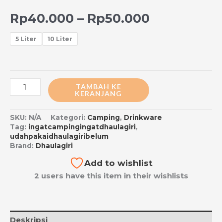
Rp
40.000
–
Rp
50.000
5 Liter
10 Liter
TAMBAH KE
KERANJANG
SKU:
N/A
Kategori:
Camping
,
Drinkware
Tag:
ingatcampingingatdhaulagiri
,
udahpakaidhaulagiribelum
Brand:
Dhaulagiri
Add to wishlist
2 users have this item in their wishlists
Deskripsi